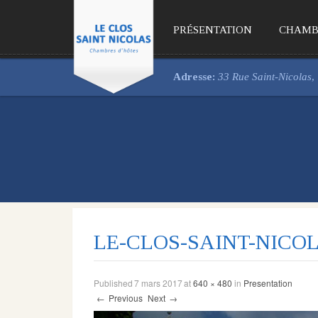
PRÉSENTATION
CHAMB
Adresse:
33 Rue Saint-Nicolas
LE-CLOS-SAINT-NICO
Published
7 mars 2017
at
640 × 480
in
Presentation
←
Previous
Next
→