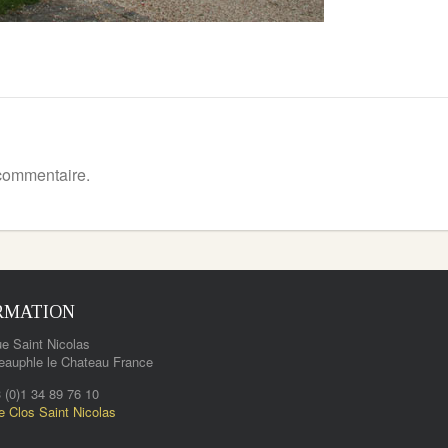
commentaire.
RMATION
e Saint Nicolas
eauphle le Chateau France
3 (0)1 34 89 76 10
e Clos Saint Nicolas