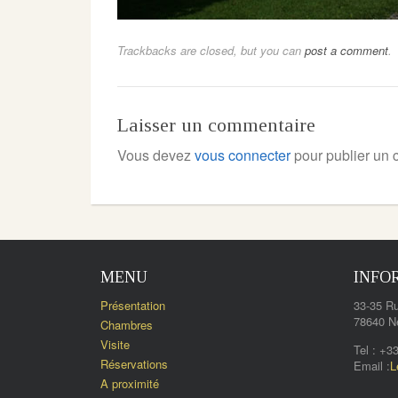
Trackbacks are closed, but you can
post a comment
.
Laisser un commentaire
Vous devez
vous connecter
pour publier un 
MENU
INFO
Présentation
33-35 Ru
78640 N
Chambres
Visite
Tel : +3
Réservations
Email :
L
A proximité