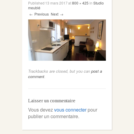
Published
13 mars 2017
at
800 × 425
in
Studio
meublé
←
Previous
Next
→
Trackbacks are closed, but you can
post a
comment
.
Laisser un commentaire
Vous devez
vous connecter
pour
publier un commentaire.