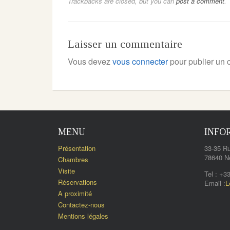
Trackbacks are closed, but you can
post a comment
.
Laisser un commentaire
Vous devez
vous connecter
pour publier un 
MENU
INFO
Présentation
33-35 Ru
78640 N
Chambres
Visite
Tel : +3
Réservations
Email :
L
A proximité
Contactez-nous
Mentions légales