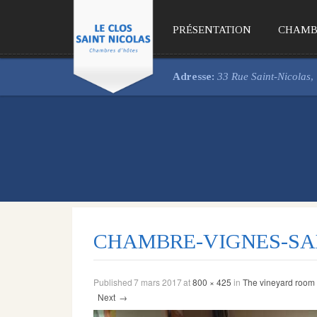
PRÉSENTATION
CHAMB
Adresse:
33 Rue Saint-Nicolas
CHAMBRE-VIGNES-SA
Published
7 mars 2017
at
800 × 425
in
The vineyard room
Next
→